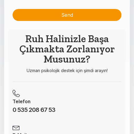
Send
This
field
Ruh Halinizle Başa
should
Çıkmakta Zorlanıyor
be left
blank
Musunuz?
Uzman psikolojik destek için şimdi arayın!
Telefon
0 535 208 67 53