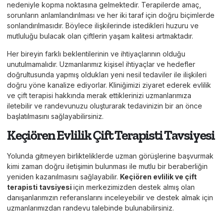
nedeniyle kopma noktasına gelmektedir. Terapilerde amaç,
sorunların anlamlandırılması ve her iki taraf için doğru biçimlerde
sonlandırılmasıdır. Böylece ilişkilerinde istedikleri huzuru ve
mutluluğu bulacak olan çiftlerin yaşam kalitesi artmaktadır.
Her bireyin farklı beklentilerinin ve ihtiyaçlarının olduğu
unutulmamalıdır. Uzmanlarımız kişisel ihtiyaçlar ve hedefler
doğrultusunda yapmış oldukları yeni nesil tedaviler ile ilişkileri
doğru yöne kanalize ediyorlar. Kliniğimizi ziyaret ederek evlilik
ve çift terapisi hakkında merak ettiklerinizi uzmanlarımıza
iletebilir ve randevunuzu oluşturarak tedavinizin bir an önce
başlatılmasını sağlayabilirsiniz.
Keçiören Evlilik Çift Terapisti Tavsiyesi
Yolunda gitmeyen birlikteliklerde uzman görüşlerine başvurmak
kimi zaman doğru iletişimin bulunması ile mutlu bir beraberliğin
yeniden kazanılmasını sağlayabilir.
Keçiören evlilik ve çift
terapisti tavsiyesi
için merkezimizden destek almış olan
danışanlarımızın referanslarını inceleyebilir ve destek almak için
uzmanlarımızdan randevu talebinde bulunabilirsiniz.