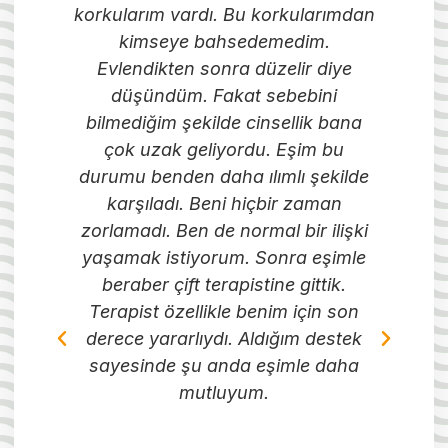
n
korkularım vardı. Bu korkularımdan
kimseye bahsedemedim.
Evlendikten sonra düzelir diye
E
u
düşündüm. Fakat sebebini
e
bilmediğim şekilde cinsellik bana
lk
çok uzak geliyordu. Eşim bu
dö
durumu benden daha ılımlı şekilde
karşıladı. Beni hiçbir zaman
d
zorlamadı. Ben de normal bir ilişki
ar
yaşamak istiyorum. Sonra eşimle
de
beraber çift terapistine gittik.
Terapist özellikle benim için son
t
da
derece yararlıydı. Aldığım destek
a
tı
sayesinde şu anda eşimle daha
ay
mutluyum.
e
ve
k